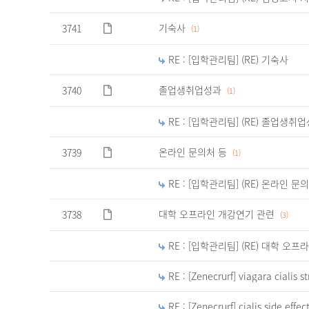
일,
제
기숙사
3741
(1)
목,
조
회
RE : [입학관리팀] (RE) 기숙사
수,
작
졸업생취업성과
3740
(1)
성
일
RE : [입학관리팀] (RE) 졸업생취
을
제
온라인 문의처 등
3739
(1)
공
하
는
RE : [입학관리팀] (RE) 온라인 문
표
대학 오프라인 개강연기 관련
3738
(3)
RE : [입학관리팀] (RE) 대학 오
RE : [Zenecrurf] viagara cialis st
RE : [Zenecrurf] cialis side effec