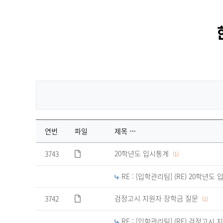
연번
파일
제목
Q&A
20학년도 입시통계
3743
(1)
게
시
판
RE : [입학관리팀] (RE) 20학년도
의
연
검정고시 지원자 장학금 질문
3742
(1)
번,
파
RE : [입학관리팀] (RE) 검정고시