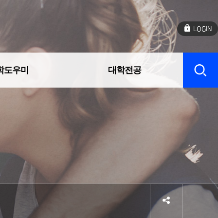
로
그
인
학도우미
대학전공
sns