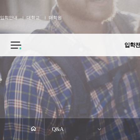
입학안내
대학교
대학원
입학
전
체
메
뉴
Q&A