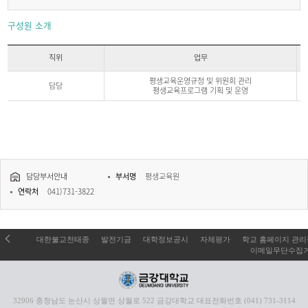
구성원 소개
직위
업무
구
평생교육운영규정 및 위원회 관리
성
담당
평생교육프로그램 기획 및 운영
원
소
개
직
위,
업
무,
전
화
담당부서안내
부서명
평생교육원
에
관
연락처
041)731-3822
한
정
보
대한불교천태종
발전기금
대학정보공시
자체평가
학교 홈페이지 관
이메일무단수집
32906 충청남도 논산시 상월면 상월로 522 금강대학교 대표전화번호 (041) 731-3114