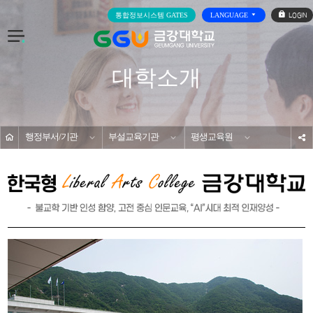
로
통합정보시스템 GATES
LANGUAGE
그
인
전
체
메
대학소개
뉴
홈
행정부서/기관
부설교육기관
평생교육원
s