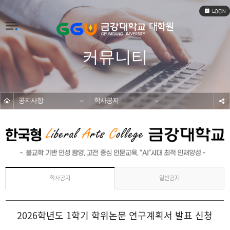
로
그
인
전
체
메
커뮤니티
뉴
공지사항
학사공지
s
일반공지
학사공지
2026학년도 1학기 학위논문 연구계획서 발표 신청