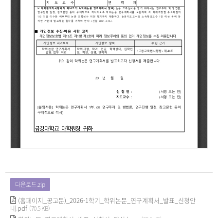
다운로드.zip
(홈페이지_공고문)_2026-1학기_학위논문_연구계획서_발표_신청안
내.pdf
(70.5 KB)