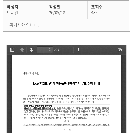
학
작성자
작성일
조회수
사
공
도서관
26/05/18
487
지
상
세
- 공지사항 입니다.
페
이
지