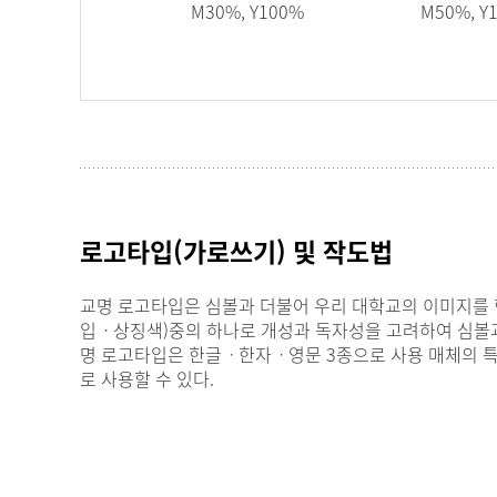
M30%, Y100%
M50%, Y
로고타입(가로쓰기) 및 작도법
교명 로고타입은 심볼과 더불어 우리 대학교의 이미지를
입ㆍ상징색)중의 하나로 개성과 독자성을 고려하여 심볼과
명 로고타입은 한글ㆍ한자ㆍ영문 3종으로 사용 매체의 특
로 사용할 수 있다.