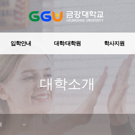
입학안내
대학/대학원
학사지원
금강상징
대학소개
로고 및 UI
교가
브로슈어/리플렛
I
홍보동영상