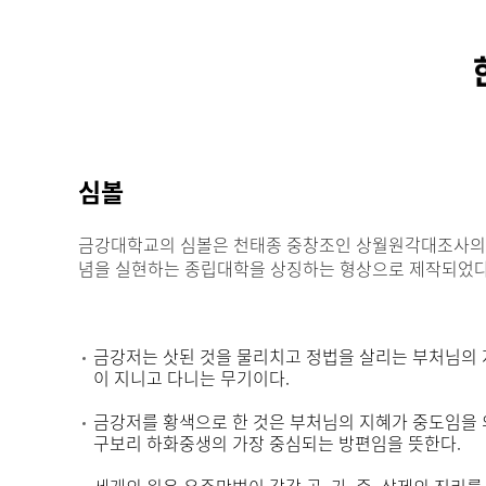
심볼
금강대학교의 심볼은 천태종 중창조인 상월원각대조사의
념을 실현하는 종립대학을 상징하는 형상으로 제작되었다
금강저는 삿된 것을 물리치고 정법을 살리는 부처님의 
이 지니고 다니는 무기이다.
금강저를 황색으로 한 것은 부처님의 지혜가 중도임을 
구보리 하화중생의 가장 중심되는 방편임을 뜻한다.
세개의 원은 우주만법이 각각 공, 가, 중, 삼제의 진리