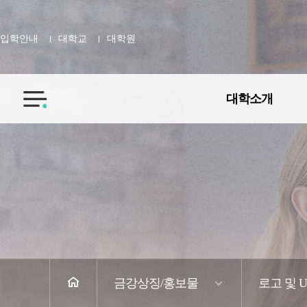
입학안내
대학교
대학원
대학소개
전
체
메
뉴
홈
금강상징/홍보물
로고 및 U