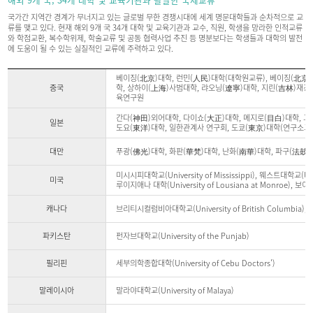
국가간 지역간 경계가 무너지고 있는 글로벌 무한 경쟁시대에 세계 명문대학들과 순차적으로 교
류를 맺고 있다. 현재 해외 9개 국 34개 대학 및 교육기관과 교수, 직원, 학생을 망라한 인적교류
와 학점교환, 복수학위제, 학술교류 및 공동 협력사업 추진 등 명분보다는 학생들과 대학의 발전
에 도움이 될 수 있는 실질적인 교류에 주력하고 있다.
해
해
베이징(北京)대학, 런민(人民)대학(대학원교류), 베이징(北京
외
외
중국
학, 상하이(上海)사범대학, 랴오닝(遼寧)대학, 지린(吉林)재경대
9
9
육연구원
개
개
국
국
간다(神田)외어대학, 다이쇼(大正)대학, 메지로(目白)대학, 고
34
일본
34
도요(東洋)대학, 일한관계사 연구회, 도쿄(東京)대학(연구소교
개
개
대
대
학
대만
푸광(佛光)대학, 화판(華梵)대학, 난화(南華)대학, 파구(法鼓
학
및
및
교
미시시피대학교(University of Mississippi), 웨스트대학교(Unive
교
육
미국
루이지애나 대학(University of Lousiana at Monroe), 보이시
육
기
기
관
캐나다
브리티시컬럼비아대학교(University of British Columbia), UNBC
관
과
활
과
발
활
파키스탄
펀자브대학교(University of the Punjab)
한
발
국
한
제
국
필리핀
세부의학종합대학(University of Cebu Doctors')
교
제
류
교
에
말레이시아
말라야대학교(University of Malaya)
류
관
한