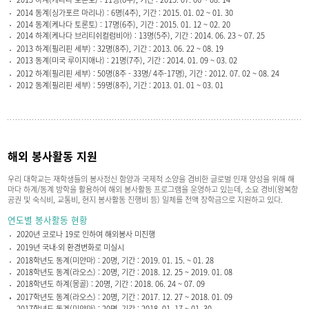
2014 동계(싱가포르 마리나) : 6명(4주), 기간 : 2015. 01. 02 ~ 01. 30
2014 동계(케나다 토론토) : 17명(6주), 기간 : 2015. 01. 12 ~ 02. 20
2014 하계(케나다 브리티쉬컬럼비아) : 13명(5주), 기간 : 2014. 06. 23 ~ 07. 25
2013 하계(필리핀 세부) : 32명(8주), 기간 : 2013. 06. 22 ~ 08. 19
2013 동계(미국 루이지애나) : 21명(7주), 기간 : 2014. 01. 09 ~ 03. 02
2012 하계(필리핀 세부) : 50명(8주 - 33명/ 4주-17명), 기간 : 2012. 07. 02 ~ 08. 24
2012 동계(필리핀 세부) : 59명(8주), 기간 : 2013. 01. 01 ~ 03. 01
해외 봉사활동 지원
우리 대학교는 재학생들의 봉사정신 함양과 국제적 소양을 겸비한 글로벌 인재 양성을 위해 해
마다 하계/동계 방학을 활용하여 해외 봉사활동 프로그램을 운영하고 있는데, 소요 경비(왕복항
공권 및 숙식비, 교통비, 현지 봉사활동 진행비 등) 일체를 전액 장학금으로 지원하고 있다.
연도별 봉사활동 현황
2020년 코로나 19로 인하여 해외봉사 미진행
2019년 국내·외 환경변화로 미실시
2018학년도 동계(미얀마) : 20명, 기간 : 2019. 01. 15. ~ 01. 28
2018학년도 동계(라오스) : 20명, 기간 : 2018. 12. 25 ~ 2019. 01. 08
2018학년도 하계(몽골) : 20명, 기간 : 2018. 06. 24 ~ 07. 09
2017학년도 동계(라오스) : 20명, 기간 : 2017. 12. 27 ~ 2018. 01. 09
2017학년도 동계(미얀마) : 20명, 기간 : 2018. 01. 17 ~ 01. 30