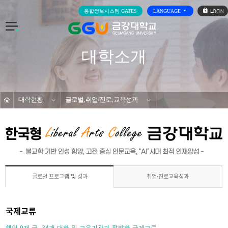
로
통합정보시스템 GATES
LANGUAGE
그
인
전
체
메
대학소개
뉴
홈
대학현황
글로벌, 취업/진로, 교육성과
글로벌 프로그램 및 성과
s
취업·진로교육성과
글로벌 프로그램 및 성과
국제교류
해외 9개 국, 34개 대학 및 교육기관과 활발한 국제교류