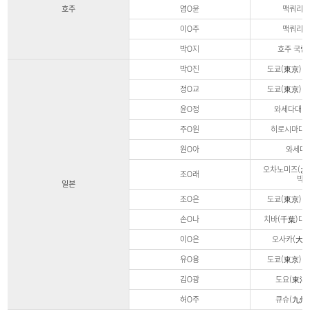
학
호주
염O윤
맥쿼리대
지
원
이O주
맥쿼리대
에
관
박O지
호주 국립
한
정
박O진
도쿄(東京)대
보
정O교
도쿄(東京)대
윤O정
와세다대 
주O원
히로시마대 
원O아
와세다
오차노미즈(お
조O래
박
일본
조O은
도쿄(東京)대
손O나
치바(千葉)대
이O은
오사카(大阪
유O용
도쿄(東京)대
김O광
도요(東洋
허O주
큐슈(九州