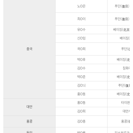
노O은
푸단(復旦)대
최O이
푸단(復旦)대
유O수
베이징(北京)
신O임
베이징(北
중국
곽O희
푸단(復
박O후
베이징(北京
김O수
칭화대
박O준
베이징(北京
김O늬
푸단(復旦
홍O동
베이징(北京
홍O동
타이완대
대만
김O희
대만사
홍콩
김O중
홍콩(香
독일
박O률
뒤스부르크-