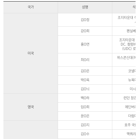
국가
성명
석사
국
조지타운대 석
가
김O정
사
별
명
강O희
펜실베니
문
대
조지타운대 석
학
홍O연
DC. 컬럼
원
(UDC) 로
진
미국
학
위스콘신대(메디
자
최O리
및
국
김O은
코넬대
외
장
박O옥
뉴욕대
학
지
원
김O늬
미시간
현
황
백O하
런던 정경대
국
가,
영국
임O희
에딘버러
성
명,
윤O은
더럼대
석
사/
김O지
호주 국립
박
사,
김O수
맥쿼리대
장