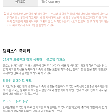
정
싱가포르
TMC Academy
보
해외 자매대학 교환학생 및 복수학위 프로그램 재학생은 해외 자매대학과의 협정에 의한 교
환학생을 비롯하여 학교지원, 해외 자매대학 초청, 해외 정부초청 등 프로그램에 따라 다양
하게 장학금이 지원되어 해외 교환학생 및 어학연수를 다녀오고 있으며, 일부 해외 대학과는
2+2 복수학위제 프로그램을 운영하고 있다.
캠퍼스의 국제화
24시간 외국인과 함께 생활하는 글로벌 캠퍼스
글로벌 인재가 되기 위해서 외국어 실력은 기본이다. 이를 뒷받침하기 위해 재학생 7~8명 당 1
명의 외국인 학생을 유치하여 기숙사 생활을 포함한 학과 수업, 동아리 활동 등을 함께 함으로써
국제적인 안목과 감각을 익히도록 하고 있다.
외국인 룸메이트 제도
외국인과 24시간 함께 생활하는 기숙사 생활을 활용하여 외국인 유학생과 2인 1실 기숙사를 함
께 쓰는 외국인 룸메이트 제도를 시행함으로써 생활 속에서 자연스럽게 외국어 습득과 외국 문
화에 대해 이해하도록 돕고 있다.
외국어 라운지 운영
언어권별로 외국인과 교류 및 사교를 위해 준비된 외국어 라운지(영어, 중국어, 일본어)가 있어
자유롭게 방문하여 대화와 교류가 가능토록 하고 있다.