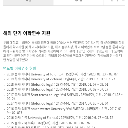
해외 단기 어학연수 지원
우리 대학교는 외국어 특성화 정책에 따라 2004년부터 현재까지(2016년도) 총 460여명의 학생
들에게 학교지원 및 해외 자매대학 초청, 해외 정부초청, 해외 어학연수 프로그램 등을 통해 다양
하게 교환학생 및 어학연수 기회를 제공하여 외국어 실력 배양 및 국제적 마인드 제고에 노력하
고 있다. 또한 어학연수에 소요되는 경비의 70~80%를 학교에서 지원하여 학생들의 연수에 대
한 부담을 낮추었다.
연도별 어학연수 현황
2019 동계(캐나다 University of Toronto) : 15명(4주), 기간 : 2020. 01. 13 ~ 02. 07
2019 하계(캐나다 University of Victoria) : 7명(4주), 기간 : 2019. 07. 01 ~ 07. 27
2018 동계(캐나다 Global College) : 23명(4주), 기간 : 2019. 01. 07 ~ 02. 01
2018 하계(캐나다 Global College) : 20명(4주), 기간 : 2018. 07. 02 ~ 07. 27
2017 동계(필리핀 Saint teresa college 부설 SMEAG) : 15명(6주), 기간 : 2018. 01.15 ~
02. 24
2017 하계(캐나다 Global College) : 24명(4주), 기간 : 2017. 07. 10 ~ 08. 04
2016 동계(필리핀 south wester University 부설 SMEAG) : 44명(6주), 기간 : 2017. 01.
9 ~ 02. 017
2016 하계(미국 University of Florida) : 12명(8주), 기간 : 2016.0 6. 27 ~ 08. 12
2015 동계(미국 뉴욕) : 26명(4주), 기간 : 2016. 02. 01 ~ 02. 26
2015 하계(캐나다 토론토) : 11명(6주), 기간 : 2015. 07. 06 ~ 08. 14