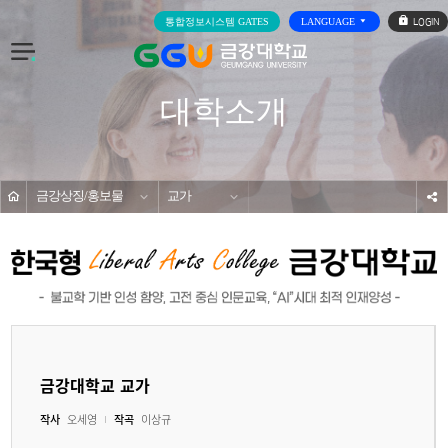
로
통합정보시스템 GATES
LANGUAGE
그
인
전
체
메
대학소개
뉴
홈
금강상징/홍보물
교가
s
금강대학교 교가
작사
오세영
작곡
이상규