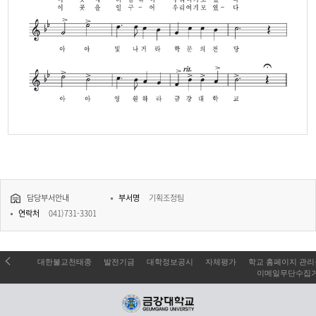
금
강
대
학
교
교
가
보
아
담당부서안내
부서명
기획조정팀
라
연락처
041)731-3301
계
룡
산
떠
오
대한불교천태종
발전기금
대학정보공시
자체평가
학교 홈페이지 관
르
이메일무단수집
는
아
침
햇