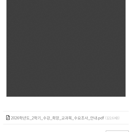
2026학년도_2학기_수강_희망_교과목_수요조사_안내.pdf
(122.6 KB)