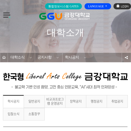
로
통합정보시스템 GATES
LANGUAGE
그
인
전
체
메
대학소개
뉴
홈
대학소식
공지사항
학사공지
s
비교과프로그
일반공지
장학공지
행정공지
취업공지
학사공지
램 운영공지
입찰소식
소통창꾸