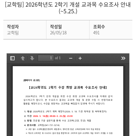
[교학팀] 2026학년도 2학기 개설 교과목 수요조사 안내
(~5.25.)
학
작성자
작성일
조회수
사
공
교학팀
26/05/18
491
지
상
세
페
이
지