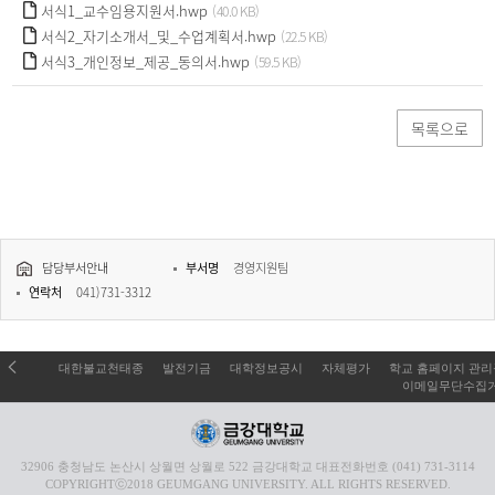
서식1_교수임용지원서.hwp
(40.0 KB)
서식2_자기소개서_및_수업계획서.hwp
(22.5 KB)
서식3_개인정보_제공_동의서.hwp
(59.5 KB)
목록으로
담당부서안내
부서명
경영지원팀
연락처
041)731-3312
대한불교천태종
발전기금
대학정보공시
자체평가
학교 홈페이지 관
이메일무단수집
32906 충청남도 논산시 상월면 상월로 522 금강대학교 대표전화번호 (041) 731-3114
COPYRIGHTⓒ2018 GEUMGANG UNIVERSITY. ALL RIGHTS RESERVED.