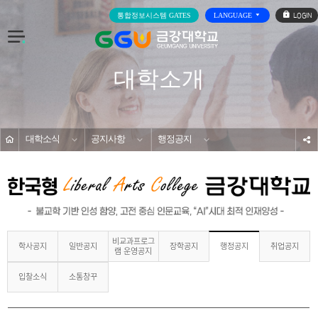
로
통합정보시스템 GATES
LANGUAGE
그
인
전
체
메
대학소개
뉴
홈
대학소식
공지사항
행정공지
s
비교과프로그
학사공지
일반공지
장학공지
취업공지
행정공지
램 운영공지
입찰소식
소통창꾸