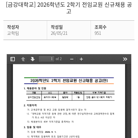
[금강대학교] 2026학년도 2학기 전임교원 신규채용 공
고
행
작성자
작성일
조회수
정
공
교학팀
26/05/21
951
지
상
세
페
이
지