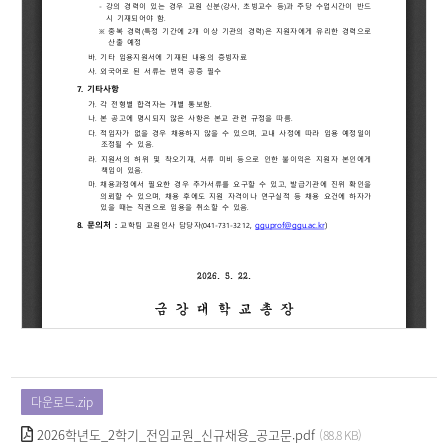
다운로드.zip
2026학년도_2학기_전임교원_신규채용_공고문.pdf
(88.8 KB)