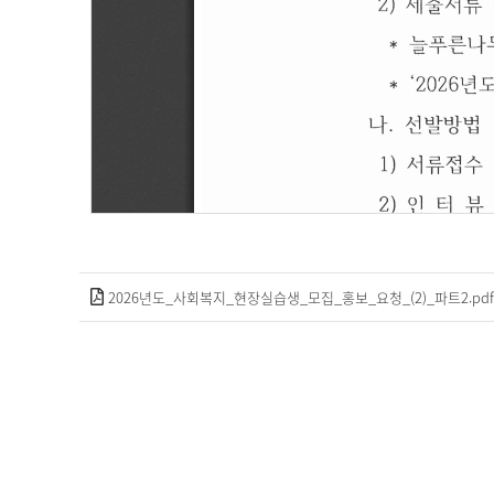
2026년도_사회복지_현장실습생_모집_홍보_요청_(2)_파트2.pdf