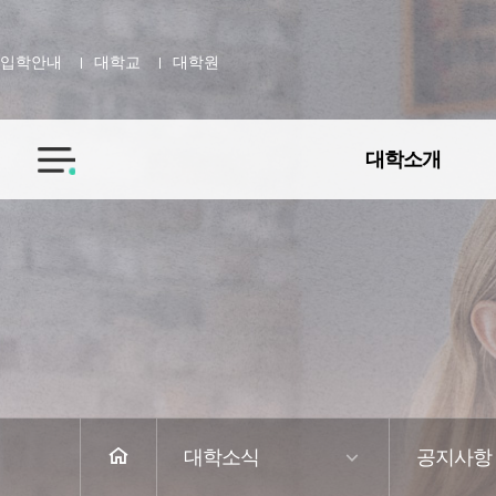
입학안내
대학교
대학원
대학소개
전
체
메
뉴
홈
대학소식
공지사항