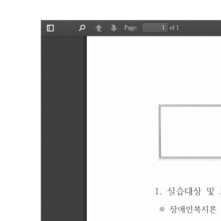
지
상
세
페
이
지