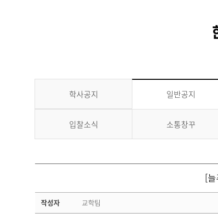
학사공지
일반공지
입찰소식
소통창꾸
[늘
일
작성자
교학팀
반
공