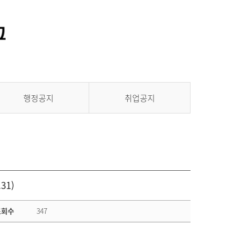
통합정보시스템 GATES
LMS 학습관리시스템
행정공지
취업공지
31)
조회수
347