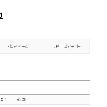
통합정보시스템 GATES
LMS 학습관리시스템
제5편 연구소
제6편 부설연구기관
조회수
65536