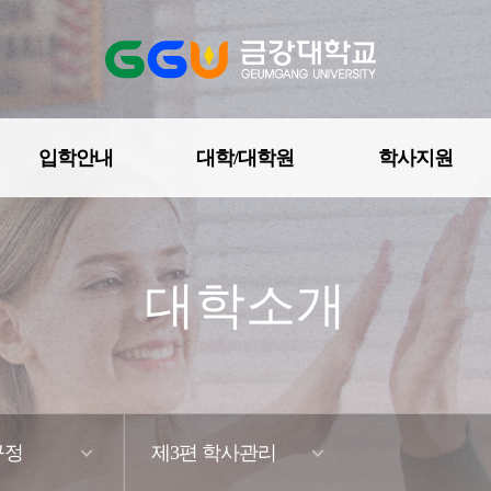
입학안내
대학/대학원
학사지원
대학조직도
대학소개
학칙 및 규정
자체평가
예·결산공고
규정
제3편 학사관리
등록금심의위원회회의록