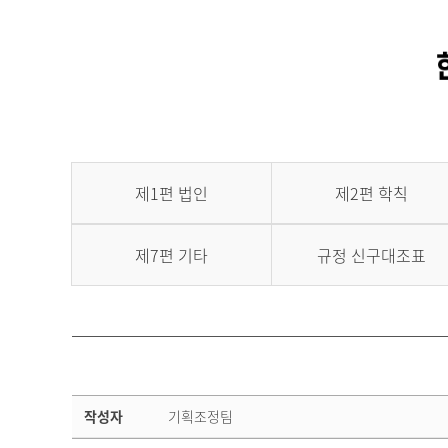
제1편 법인
제2편 학칙
제7편 기타
규정 신구대조표
제
작성자
기획조정팀
3
편