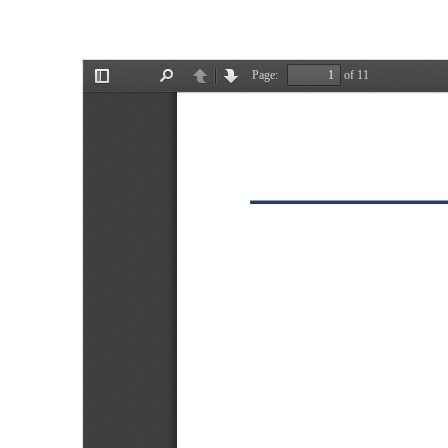
학
사
관
리
상
세
페
이
지