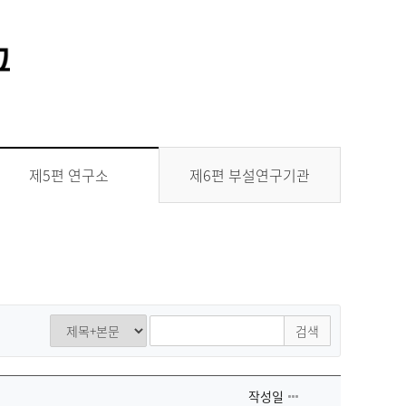
통합정보시스템 GATES
LMS 학습관리시스템
제6편 부설연구기관
제5편 연구소
검색
작성일