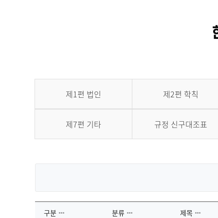
제1편 법인
제2편 학칙
제7편 기타
규정 신구대조표
구분
분류
제목