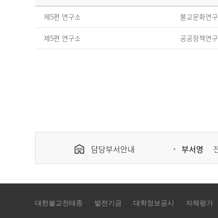
제
제5편 연구소
불교문화연구
5
편
제5편 연구소
공공정책연구
연
구
소
게
시
판
의
구
분,
분
류,
제
담당부서안내
부서명
목,
작
성
일
을
대한불교천태종
발전기금
대학정보공시
자체평가
제
공