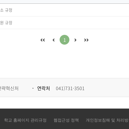
소 규정
원 규정
처
이
다
마
1
음
전
음
지
으
페
페
막
로
이
이
으
이
지
지
로
전략혁신처
연락처
041)731-3501
동
로
로
이
이
이
동
동
동
학교 홈페이지 관리규정
웹접근성 정책
개인정보침해 및 처리방