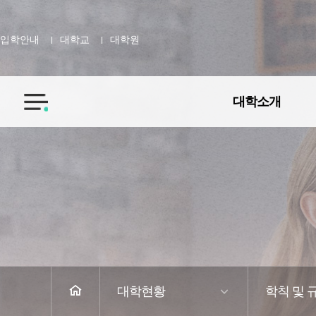
입학안내
대학교
대학원
대학소개
전
체
메
뉴
홈
대학현황
학칙 및 