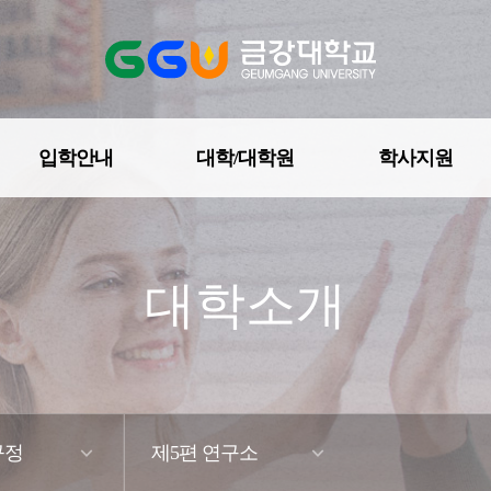
입학안내
대학/대학원
학사지원
대학조직도
대학소개
학칙 및 규정
자체평가
예·결산공고
규정
제5편 연구소
등록금심의위원회회의록