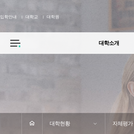
입학안내
대학교
대학원
대학소개
전
체
메
뉴
홈
대학현황
자체평가