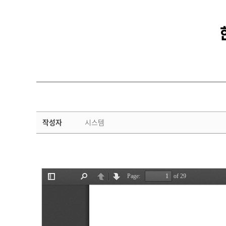
자
작성자
시스템
체
평
가
상
세
페
이
지