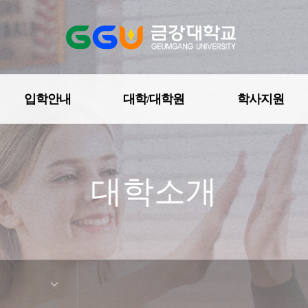
입학안내
대학/대학원
학사지원
대학조직도
대학소개
학칙 및 규정
자체평가
예·결산공고
등록금심의위원회회의록