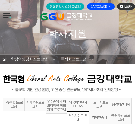
로
통합정보시스템 GATES
LANGUAGE
그
인
전
체
메
학사지원
뉴
홈
학생역량강화 프로그램
국제화프로그램
관련사이트 안내
s
우수졸업자 해
교환학생프로
어학연수프로
외국어인텐시
파트너쉽프로
협약체결대학
외대학원 학비
그램
그램
브 코스
그램
지원 프로그램
복수학위 프로
관련사이트 안
영어인증제
그램
내